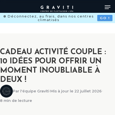
Skip
to
main
❄️​ Déconnectez, au frais, dans nos centres
content
GO !
climatisés
CADEAU ACTIVITÉ COUPLE :
10 IDÉES POUR OFFRIR UN
MOMENT INOUBLIABLE À
DEUX !
Par l'équipe Graviti
Mis à jour le 22 juillet 2026
8 min de lecture